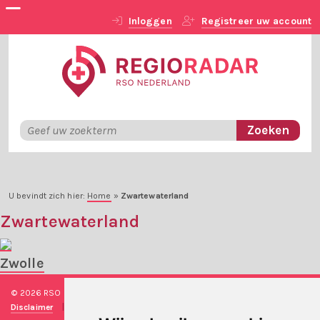
Inloggen
Registreer uw account
U bevindt zich hier:
Home
»
Zwartewaterland
Zwartewaterland
Zwolle
© 2026 RSO Nederland
|
Versie
#1.2.2
|
Algemene voorwaarden
|
Disclaimer
|
Privacy verklaring
|
Technische realisatie
Sieronline B.V.