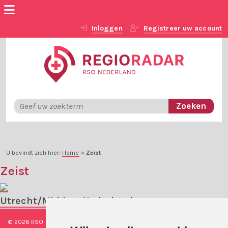
Inloggen
Registreer uw account
U bevindt zich hier:
Home
»
Zeist
Zeist
Utrecht/Midden-Nederland
© 2026 RSO Nederland
|
Versie
#1.2.2
|
Algemene voorwaarden
|