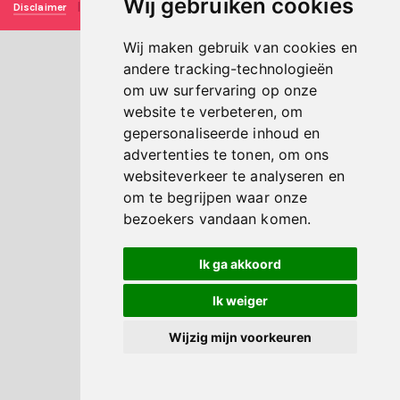
Wij gebruiken cookies
Disclaimer
|
Privacy verklaring
|
Technische realisatie
Sieronline B.V.
Wij maken gebruik van cookies en
andere tracking-technologieën
om uw surfervaring op onze
website te verbeteren, om
gepersonaliseerde inhoud en
advertenties te tonen, om ons
websiteverkeer te analyseren en
om te begrijpen waar onze
bezoekers vandaan komen.
Ik ga akkoord
Ik weiger
Wijzig mijn voorkeuren