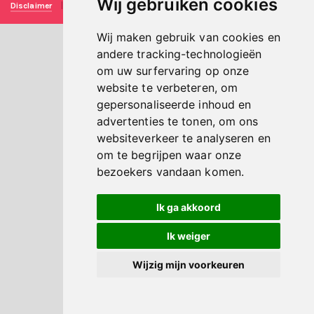
Wij gebruiken cookies
Disclaimer
|
Privacy verklaring
|
Technische realisatie
Sieronline B.V.
Wij maken gebruik van cookies en
andere tracking-technologieën
om uw surfervaring op onze
website te verbeteren, om
gepersonaliseerde inhoud en
advertenties te tonen, om ons
websiteverkeer te analyseren en
om te begrijpen waar onze
bezoekers vandaan komen.
Ik ga akkoord
Ik weiger
Wijzig mijn voorkeuren