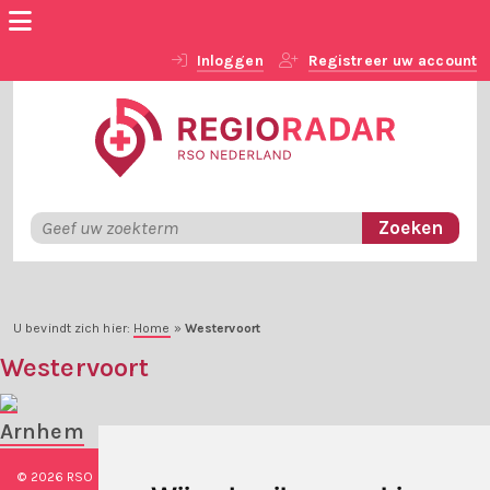
Inloggen
Registreer uw account
U bevindt zich hier:
Home
»
Westervoort
Westervoort
Arnhem
© 2026 RSO Nederland
|
Versie
#1.2.2
|
Algemene voorwaarden
|