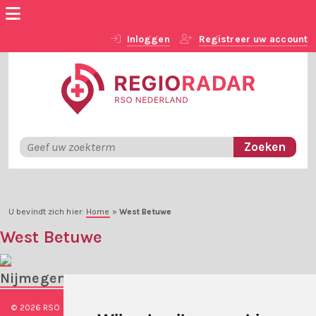
Inloggen
Registreer uw account
U bevindt zich hier:
Home
»
West Betuwe
West Betuwe
Nijmegen
© 2026 RSO Nederland
|
Versie
#1.2.2
|
Algemene voorwaarden
|