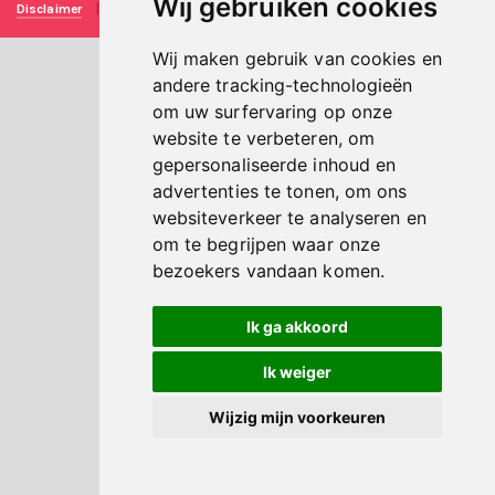
Wij gebruiken cookies
Disclaimer
|
Privacy verklaring
|
Technische realisatie
Sieronline B.V.
Wij maken gebruik van cookies en
andere tracking-technologieën
om uw surfervaring op onze
website te verbeteren, om
gepersonaliseerde inhoud en
advertenties te tonen, om ons
websiteverkeer te analyseren en
om te begrijpen waar onze
bezoekers vandaan komen.
Ik ga akkoord
Ik weiger
Wijzig mijn voorkeuren