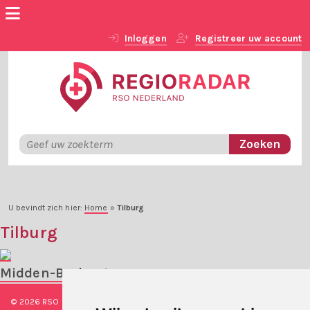
Inloggen
Registreer uw account
U bevindt zich hier:
Home
»
Tilburg
Tilburg
Midden-Brabant
© 2026 RSO Nederland
|
Versie
#1.2.2
|
Algemene voorwaarden
|