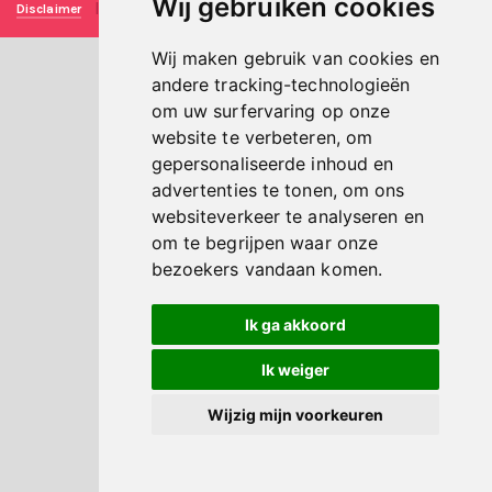
Wij gebruiken cookies
Disclaimer
|
Privacy verklaring
|
Technische realisatie
Sieronline B.V.
Wij maken gebruik van cookies en
andere tracking-technologieën
om uw surfervaring op onze
website te verbeteren, om
gepersonaliseerde inhoud en
advertenties te tonen, om ons
websiteverkeer te analyseren en
om te begrijpen waar onze
bezoekers vandaan komen.
Ik ga akkoord
Ik weiger
Wijzig mijn voorkeuren