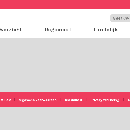
verzicht
Regionaal
Landelijk
e
#1.2.2
|
Algemene voorwaarden
|
Disclaimer
|
Privacy verklaring
|
T