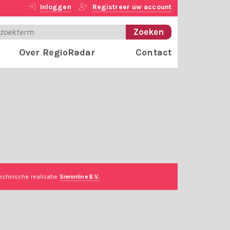
Inloggen
Registreer uw account
Over RegioRadar
Contact
echnische realisatie
Sieronline B.V.