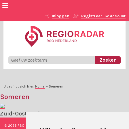
Inloggen
Registreer uw account
U bevindt zich hier:
Home
»
Someren
Someren
Zuid-Oost Brabant
© 2026 RSO Nederland
|
Versie
#1.2.2
|
Algemene voorwaarden
|