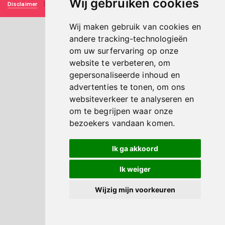
Wij gebruiken cookies
Disclaimer
|
Privacy verklaring
|
Technische realisatie
Sieronline B.V.
Wij maken gebruik van cookies en
andere tracking-technologieën
om uw surfervaring op onze
website te verbeteren, om
gepersonaliseerde inhoud en
advertenties te tonen, om ons
websiteverkeer te analyseren en
om te begrijpen waar onze
bezoekers vandaan komen.
Ik ga akkoord
Ik weiger
Wijzig mijn voorkeuren