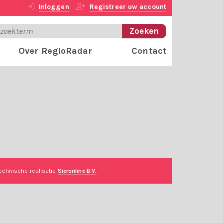
Inloggen
Registreer uw account
Over RegioRadar
Contact
echnische realisatie
Sieronline B.V.