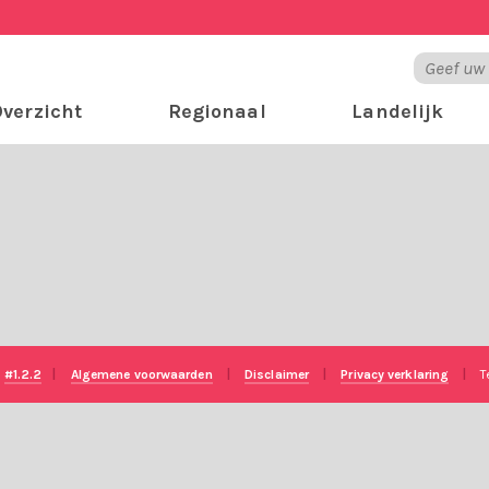
verzicht
Regionaal
Landelijk
e
#1.2.2
|
Algemene voorwaarden
|
Disclaimer
|
Privacy verklaring
|
T