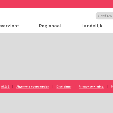
verzicht
Regionaal
Landelijk
e
#1.2.2
|
Algemene voorwaarden
|
Disclaimer
|
Privacy verklaring
|
T