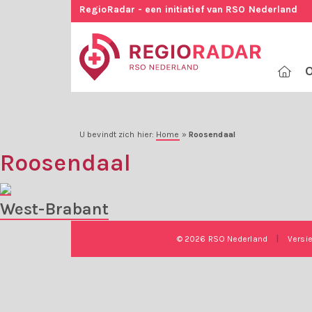
RegioRadar - een initiatief van RSO Nederland
O
U bevindt zich hier:
Home
»
Roosendaal
Roosendaal
West-Brabant
© 2026 RSO Nederland
|
Versi