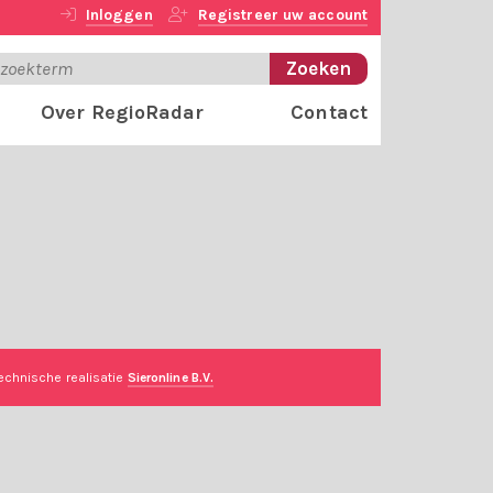
Inloggen
Registreer uw account
Over RegioRadar
Contact
echnische realisatie
Sieronline B.V.