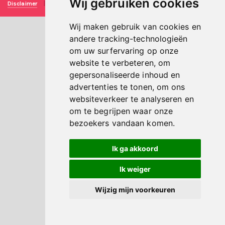
Wij gebruiken cookies
Disclaimer
|
Privacy verklaring
|
Technische realisatie
Sieronline B.V.
Wij maken gebruik van cookies en
andere tracking-technologieën
om uw surfervaring op onze
website te verbeteren, om
gepersonaliseerde inhoud en
advertenties te tonen, om ons
websiteverkeer te analyseren en
om te begrijpen waar onze
bezoekers vandaan komen.
Ik ga akkoord
Ik weiger
Wijzig mijn voorkeuren