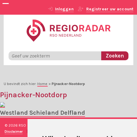
Inloggen
Registreer uw account
U bevindt zich hier:
Home
»
Pijnacker-Nootdorp
Pijnacker-Nootdorp
Westland Schieland Delfland
© 2026 RSO Nederland
|
Versie
#1.2.2
|
Algemene voorwaarden
|
Disclaimer
|
Privacy verklaring
|
Technische realisatie
Sieronline B.V.