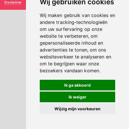
Wij gebruiken cookies
Disclaimer
|
Privacy verklaring
|
Technische realisatie
Sieronline B.V.
Wij maken gebruik van cookies en
andere tracking-technologieën
om uw surfervaring op onze
website te verbeteren, om
gepersonaliseerde inhoud en
advertenties te tonen, om ons
websiteverkeer te analyseren en
om te begrijpen waar onze
bezoekers vandaan komen.
Ik ga akkoord
Ik weiger
Wijzig mijn voorkeuren