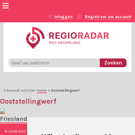
Inloggen
Registreer uw account
U bevindt zich hier:
Home
»
Ooststellingwerf
Ooststellingwerf
Friesland
© 2026 RSO Nederland
|
Versie
#1.2.2
|
Algemene voorwaarden
|