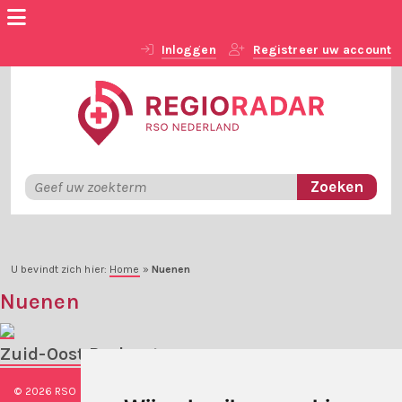
Inloggen
Registreer uw account
U bevindt zich hier:
Home
»
Nuenen
Nuenen
Zuid-Oost Brabant
© 2026 RSO Nederland
|
Versie
#1.2.2
|
Algemene voorwaarden
|