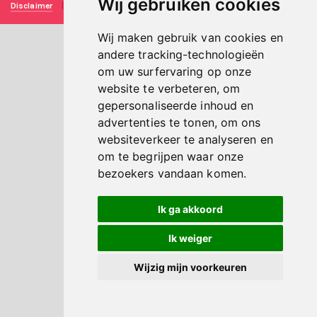
Wij gebruiken cookies
Disclaimer
|
Privacy verklaring
|
Technische realisatie
Sieronline B.V.
Wij maken gebruik van cookies en
andere tracking-technologieën
om uw surfervaring op onze
website te verbeteren, om
gepersonaliseerde inhoud en
advertenties te tonen, om ons
websiteverkeer te analyseren en
om te begrijpen waar onze
bezoekers vandaan komen.
Ik ga akkoord
Ik weiger
Wijzig mijn voorkeuren