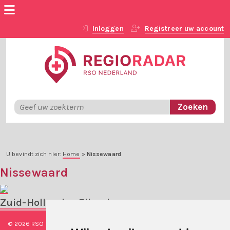
Inloggen
Registreer uw account
U bevindt zich hier:
Home
»
Nissewaard
Nissewaard
Zuid-Hollandse Eilanden
© 2026 RSO Nederland
|
Versie
#1.2.2
|
Algemene voorwaarden
|