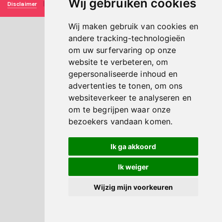
Wij gebruiken cookies
Disclaimer
|
Privacy verklaring
|
Technische realisatie
Sieronline B.V.
Wij maken gebruik van cookies en
andere tracking-technologieën
om uw surfervaring op onze
website te verbeteren, om
gepersonaliseerde inhoud en
advertenties te tonen, om ons
websiteverkeer te analyseren en
om te begrijpen waar onze
bezoekers vandaan komen.
Ik ga akkoord
Ik weiger
Wijzig mijn voorkeuren