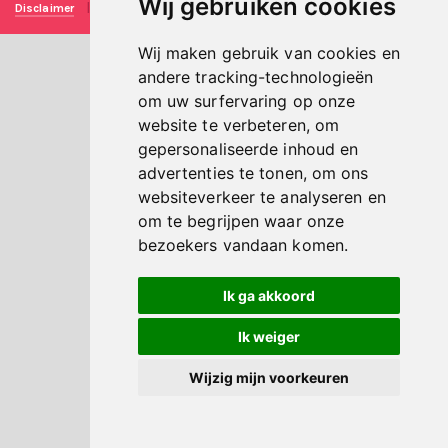
Wij gebruiken cookies
Disclaimer
|
Privacy verklaring
|
Technische realisatie
Sieronline B.V.
Wij maken gebruik van cookies en
andere tracking-technologieën
om uw surfervaring op onze
website te verbeteren, om
gepersonaliseerde inhoud en
advertenties te tonen, om ons
websiteverkeer te analyseren en
om te begrijpen waar onze
bezoekers vandaan komen.
Ik ga akkoord
Ik weiger
Wijzig mijn voorkeuren