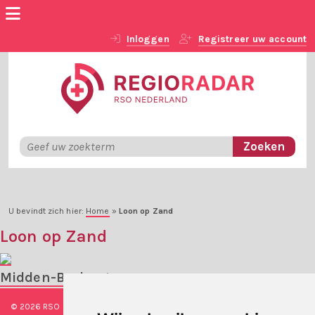
Inloggen
Registreer uw account
U bevindt zich hier:
Home
»
Loon op Zand
Loon op Zand
Midden-Brabant
© 2026 RSO Nederland
|
Versie
#1.2.2
|
Algemene voorwaarden
|