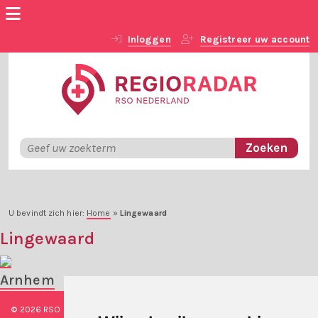
Inloggen
Registreer uw account
U bevindt zich hier:
Home
»
Lingewaard
Lingewaard
Arnhem
© 2026 RSO Nederland
|
Versie
#1.2.2
|
Algemene voorwaarden
|