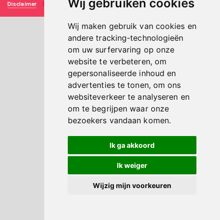
Wij gebruiken cookies
Disclaimer
|
Privacy verklaring
|
Technische realisatie
Sieronline B.V.
Wij maken gebruik van cookies en
andere tracking-technologieën
om uw surfervaring op onze
website te verbeteren, om
gepersonaliseerde inhoud en
advertenties te tonen, om ons
websiteverkeer te analyseren en
om te begrijpen waar onze
bezoekers vandaan komen.
Ik ga akkoord
Ik weiger
Wijzig mijn voorkeuren