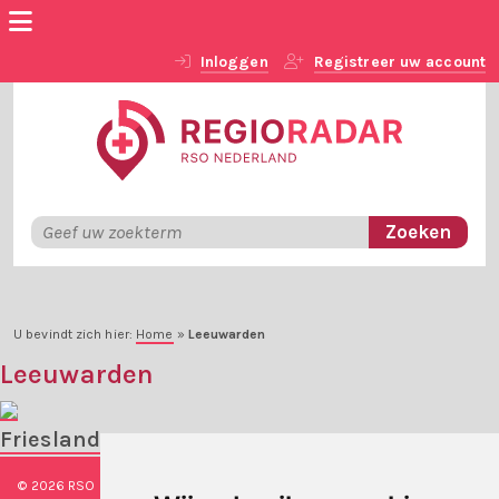
Inloggen
Registreer uw account
U bevindt zich hier:
Home
»
Leeuwarden
Leeuwarden
Friesland
© 2026 RSO Nederland
|
Versie
#1.2.2
|
Algemene voorwaarden
|