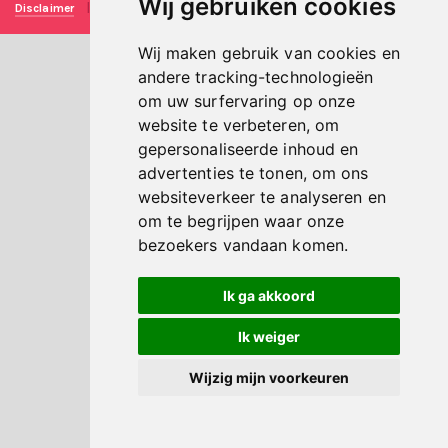
Wij gebruiken cookies
Disclaimer
|
Privacy verklaring
|
Technische realisatie
Sieronline B.V.
Wij maken gebruik van cookies en
andere tracking-technologieën
om uw surfervaring op onze
website te verbeteren, om
gepersonaliseerde inhoud en
advertenties te tonen, om ons
websiteverkeer te analyseren en
om te begrijpen waar onze
bezoekers vandaan komen.
Ik ga akkoord
Ik weiger
Wijzig mijn voorkeuren