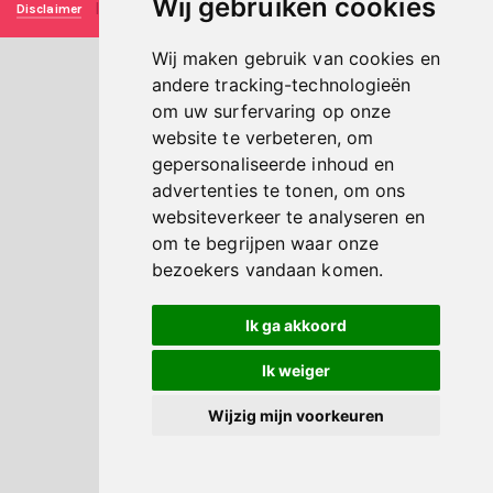
Wij gebruiken cookies
Disclaimer
|
Privacy verklaring
|
Technische realisatie
Sieronline B.V.
Wij maken gebruik van cookies en
andere tracking-technologieën
om uw surfervaring op onze
website te verbeteren, om
gepersonaliseerde inhoud en
advertenties te tonen, om ons
websiteverkeer te analyseren en
om te begrijpen waar onze
bezoekers vandaan komen.
Ik ga akkoord
Ik weiger
Wijzig mijn voorkeuren