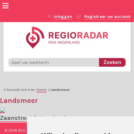
Inloggen
Registreer uw account
U bevindt zich hier:
Home
»
Landsmeer
Landsmeer
Zaanstreek/Waterland
© 2026 RSO Nederland
|
Versie
#1.2.2
|
Algemene voorwaarden
|