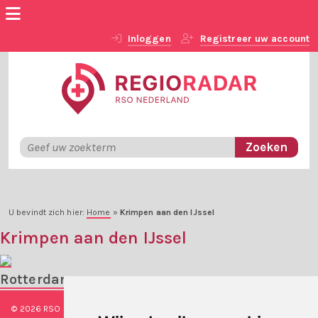
Inloggen
Registreer uw account
U bevindt zich hier:
Home
»
Krimpen aan den IJssel
Krimpen aan den IJssel
Rotterdam
© 2026 RSO Nederland
|
Versie
#1.2.2
|
Algemene voorwaarden
|