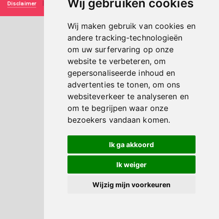
Wij gebruiken cookies
Disclaimer
|
Privacy verklaring
|
Technische realisatie
Sieronline B.V.
Wij maken gebruik van cookies en
andere tracking-technologieën
om uw surfervaring op onze
website te verbeteren, om
gepersonaliseerde inhoud en
advertenties te tonen, om ons
websiteverkeer te analyseren en
om te begrijpen waar onze
bezoekers vandaan komen.
Ik ga akkoord
Ik weiger
Wijzig mijn voorkeuren