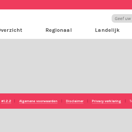
verzicht
Regionaal
Landelijk
e
#1.2.2
|
Algemene voorwaarden
|
Disclaimer
|
Privacy verklaring
|
T