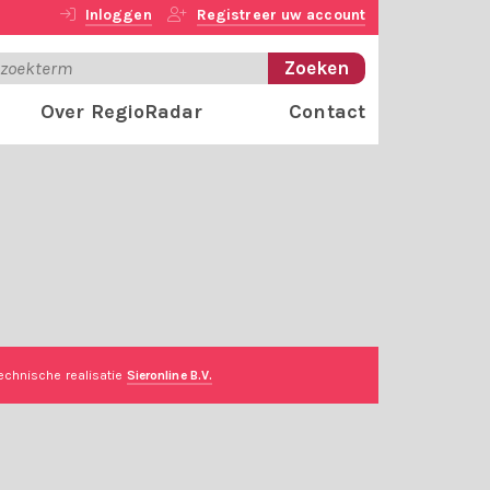
Inloggen
Registreer uw account
Over RegioRadar
Contact
echnische realisatie
Sieronline B.V.