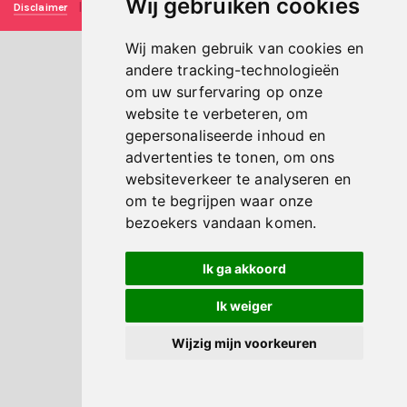
Wij gebruiken cookies
Disclaimer
|
Privacy verklaring
|
Technische realisatie
Sieronline B.V.
Wij maken gebruik van cookies en
andere tracking-technologieën
om uw surfervaring op onze
website te verbeteren, om
gepersonaliseerde inhoud en
advertenties te tonen, om ons
websiteverkeer te analyseren en
om te begrijpen waar onze
bezoekers vandaan komen.
Ik ga akkoord
Ik weiger
Wijzig mijn voorkeuren