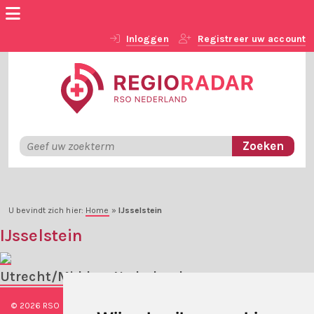
Inloggen
Registreer uw account
U bevindt zich hier:
Home
»
IJsselstein
IJsselstein
Utrecht/Midden-Nederland
© 2026 RSO Nederland
|
Versie
#1.2.2
|
Algemene voorwaarden
|