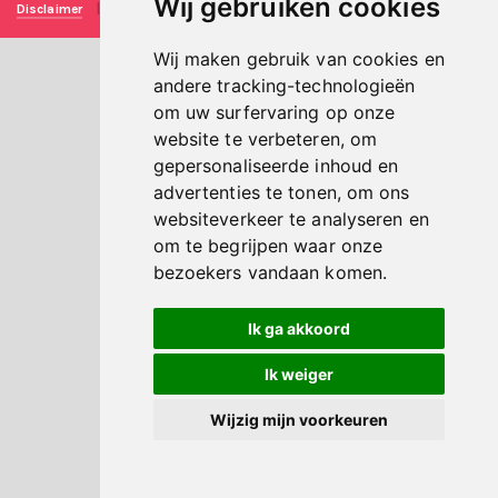
Wij gebruiken cookies
Disclaimer
|
Privacy verklaring
|
Technische realisatie
Sieronline B.V.
Wij maken gebruik van cookies en
andere tracking-technologieën
om uw surfervaring op onze
website te verbeteren, om
gepersonaliseerde inhoud en
advertenties te tonen, om ons
websiteverkeer te analyseren en
om te begrijpen waar onze
bezoekers vandaan komen.
Ik ga akkoord
Ik weiger
Wijzig mijn voorkeuren