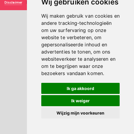
Wij gebruiken cookies
Disclaimer
|
Privacy verklaring
|
Technische realisatie
Sieronline B.V.
Wij maken gebruik van cookies en
andere tracking-technologieën
om uw surfervaring op onze
website te verbeteren, om
gepersonaliseerde inhoud en
advertenties te tonen, om ons
websiteverkeer te analyseren en
om te begrijpen waar onze
bezoekers vandaan komen.
Ik ga akkoord
Ik weiger
Wijzig mijn voorkeuren