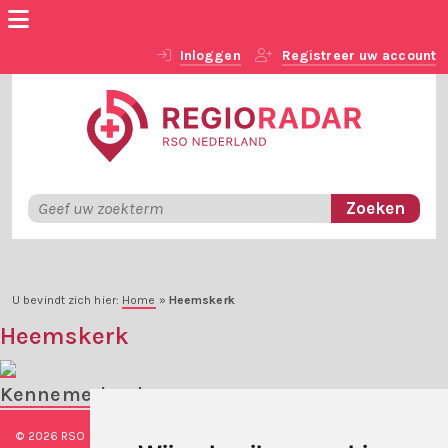
Inloggen
Registreer uw account
U bevindt zich hier:
Home
»
Heemskerk
Heemskerk
Kennemerland
© 2026 RSO Nederland
|
Versie
#1.2.2
|
Algemene voorwaarden
|