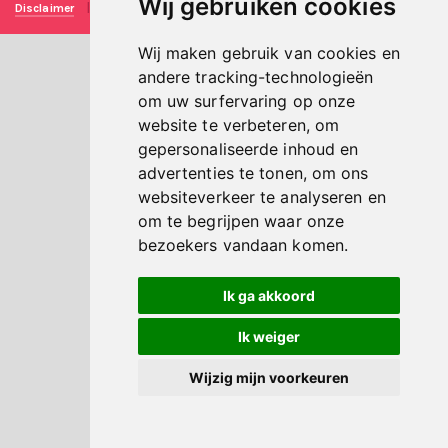
Wij gebruiken cookies
Disclaimer
|
Privacy verklaring
|
Technische realisatie
Sieronline B.V.
Wij maken gebruik van cookies en
andere tracking-technologieën
om uw surfervaring op onze
website te verbeteren, om
gepersonaliseerde inhoud en
advertenties te tonen, om ons
websiteverkeer te analyseren en
om te begrijpen waar onze
bezoekers vandaan komen.
Ik ga akkoord
Ik weiger
Wijzig mijn voorkeuren