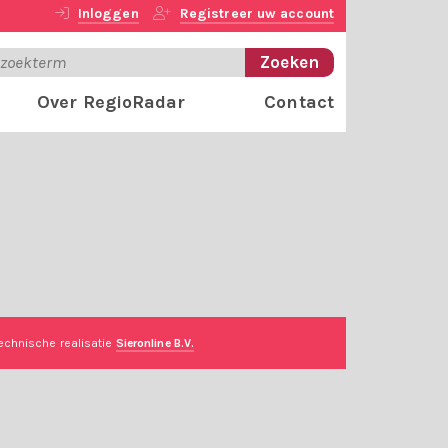
Inloggen
Registreer uw account
Over RegioRadar
Contact
echnische realisatie
Sieronline B.V.