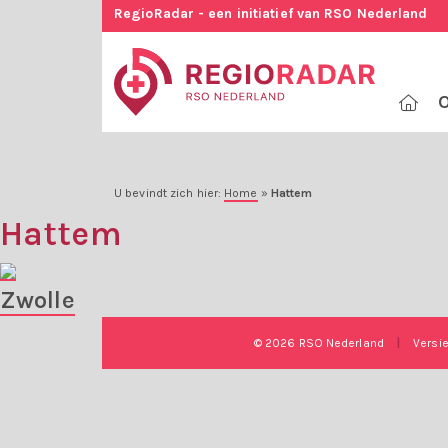
RegioRadar - een initiatief van RSO Nederland
O
U bevindt zich hier:
Home
»
Hattem
Hattem
Zwolle
© 2026 RSO Nederland
|
Versi