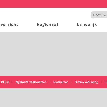
verzicht
Regionaal
Landelijk
e
#1.2.2
|
Algemene voorwaarden
|
Disclaimer
|
Privacy verklaring
|
T