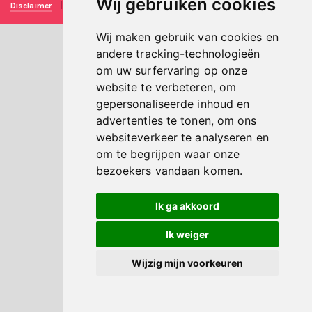
Wij gebruiken cookies
Disclaimer
|
Privacy verklaring
|
Technische realisatie
Sieronline B.V.
Wij maken gebruik van cookies en
andere tracking-technologieën
om uw surfervaring op onze
website te verbeteren, om
gepersonaliseerde inhoud en
advertenties te tonen, om ons
websiteverkeer te analyseren en
om te begrijpen waar onze
bezoekers vandaan komen.
Ik ga akkoord
Ik weiger
Wijzig mijn voorkeuren