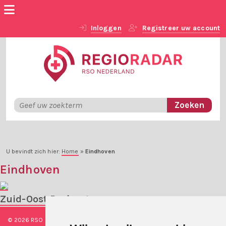
Inloggen
Registreer uw account
U bevindt zich hier:
Home
»
Eindhoven
Eindhoven
Zuid-Oost Brabant
© 2026 RSO Nederland
|
Versie
#1.2.2
|
Algemene voorwaarden
|