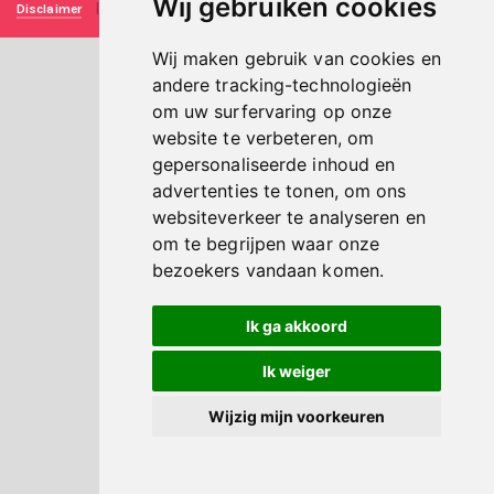
Wij gebruiken cookies
Disclaimer
|
Privacy verklaring
|
Technische realisatie
Sieronline B.V.
Wij maken gebruik van cookies en
andere tracking-technologieën
om uw surfervaring op onze
website te verbeteren, om
gepersonaliseerde inhoud en
advertenties te tonen, om ons
websiteverkeer te analyseren en
om te begrijpen waar onze
bezoekers vandaan komen.
Ik ga akkoord
Ik weiger
Wijzig mijn voorkeuren