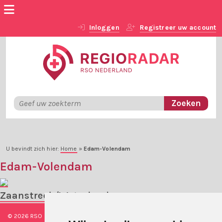
Inloggen
Registreer uw account
U bevindt zich hier:
Home
»
Edam-Volendam
Edam-Volendam
Zaanstreek/Waterland
© 2026 RSO Nederland
|
Versie
#1.2.2
|
Algemene voorwaarden
|