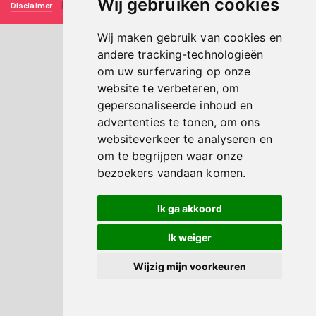
Wij gebruiken cookies
Disclaimer
|
Privacy verklaring
|
Technische realisatie
Sieronline B.V.
Wij maken gebruik van cookies en
andere tracking-technologieën
om uw surfervaring op onze
website te verbeteren, om
gepersonaliseerde inhoud en
advertenties te tonen, om ons
websiteverkeer te analyseren en
om te begrijpen waar onze
bezoekers vandaan komen.
Ik ga akkoord
Ik weiger
Wijzig mijn voorkeuren