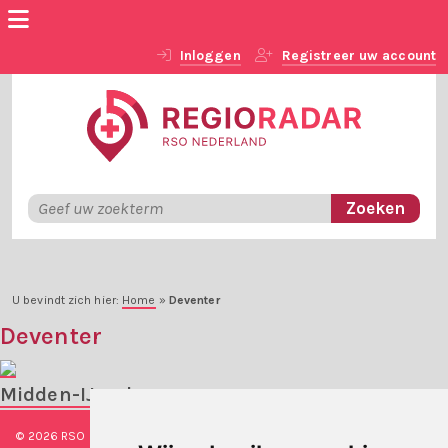
Inloggen
Registreer uw account
U bevindt zich hier:
Home
»
Deventer
Deventer
Midden-IJssel
© 2026 RSO Nederland
|
Versie
#1.2.2
|
Algemene voorwaarden
|