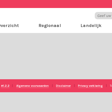
verzicht
Regionaal
Landelijk
e
#1.2.2
|
Algemene voorwaarden
|
Disclaimer
|
Privacy verklaring
|
T