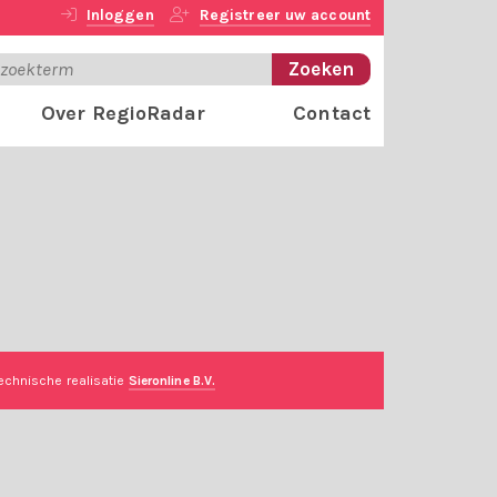
Inloggen
Registreer uw account
Over RegioRadar
Contact
echnische realisatie
Sieronline B.V.