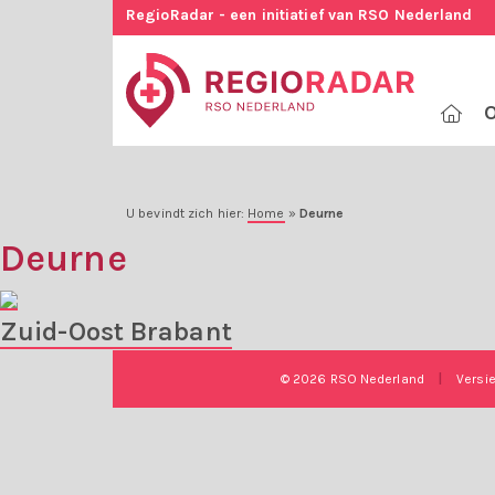
RegioRadar - een initiatief van RSO Nederland
O
U bevindt zich hier:
Home
»
Deurne
Deurne
Zuid-Oost Brabant
© 2026 RSO Nederland
|
Versi