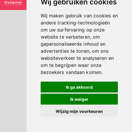
Wij gebruiken cookies
Disclaimer
|
Privacy verklaring
|
Technische realisatie
Sieronline B.V.
Wij maken gebruik van cookies en
andere tracking-technologieën
om uw surfervaring op onze
website te verbeteren, om
gepersonaliseerde inhoud en
advertenties te tonen, om ons
websiteverkeer te analyseren en
om te begrijpen waar onze
bezoekers vandaan komen.
Ik ga akkoord
Ik weiger
Wijzig mijn voorkeuren