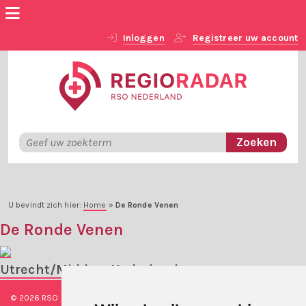
Inloggen
Registreer uw account
U bevindt zich hier:
Home
»
De Ronde Venen
De Ronde Venen
Utrecht/Midden-Nederland
© 2026 RSO Nederland
|
Versie
#1.2.2
|
Algemene voorwaarden
|