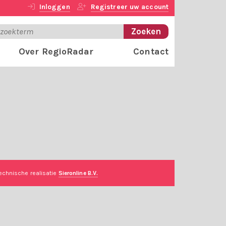
Inloggen
Registreer uw account
Over RegioRadar
Contact
echnische realisatie
Sieronline B.V.