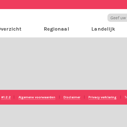
verzicht
Regionaal
Landelijk
e
#1.2.2
|
Algemene voorwaarden
|
Disclaimer
|
Privacy verklaring
|
T