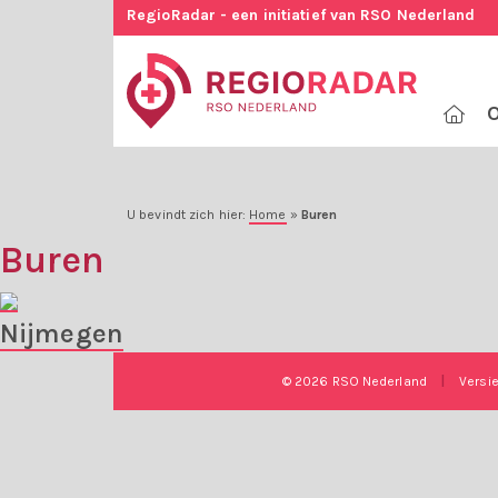
RegioRadar - een initiatief van RSO Nederland
O
U bevindt zich hier:
Home
»
Buren
Buren
Nijmegen
© 2026 RSO Nederland
|
Versi