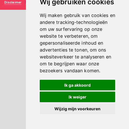
Wij gebruiken cookies
Disclaimer
|
Privacy verklaring
|
Technische realisatie
Sieronline B.V.
Wij maken gebruik van cookies en
andere tracking-technologieën
om uw surfervaring op onze
website te verbeteren, om
gepersonaliseerde inhoud en
advertenties te tonen, om ons
websiteverkeer te analyseren en
om te begrijpen waar onze
bezoekers vandaan komen.
Ik ga akkoord
Ik weiger
Wijzig mijn voorkeuren