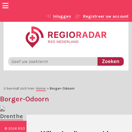
Inloggen
Registreer uw account
U bevindt zich hier:
Home
»
Borger-Odoorn
Borger-Odoorn
Drenthe
© 2026 RSO Nederland
|
Versie
#1.2.2
|
Algemene voorwaarden
|