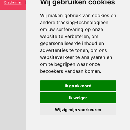
Wij gebruiken cookies
Disclaimer
|
Privacy verklaring
|
Technische realisatie
Sieronline B.V.
Wij maken gebruik van cookies en
andere tracking-technologieën
om uw surfervaring op onze
website te verbeteren, om
gepersonaliseerde inhoud en
advertenties te tonen, om ons
websiteverkeer te analyseren en
om te begrijpen waar onze
bezoekers vandaan komen.
Ik ga akkoord
Ik weiger
Wijzig mijn voorkeuren