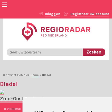
Inloggen
Registreer uw account
U bevindt zich hier:
Home
»
Bladel
Bladel
Zuid-Oost Brabant
© 2026 RSO Nederland
|
Versie
#1.2.2
|
Algemene voorwaarden
|