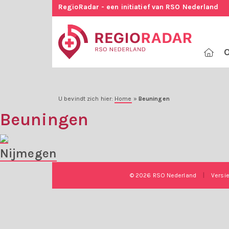
RegioRadar - een initiatief van RSO Nederland
O
U bevindt zich hier:
Home
»
Beuningen
Beuningen
Nijmegen
© 2026 RSO Nederland
|
Versi