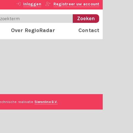
Inloggen
Registreer uw account
Over RegioRadar
Contact
echnische realisatie
Sieronline B.V.