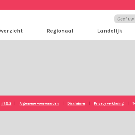
verzicht
Regionaal
Landelijk
e
#1.2.2
|
Algemene voorwaarden
|
Disclaimer
|
Privacy verklaring
|
T