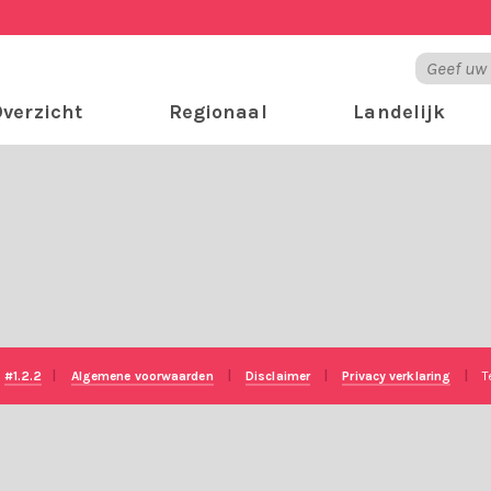
verzicht
Regionaal
Landelijk
e
#1.2.2
|
Algemene voorwaarden
|
Disclaimer
|
Privacy verklaring
|
T