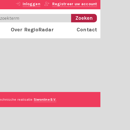
Inloggen
Registreer uw account
Over RegioRadar
Contact
echnische realisatie
Sieronline B.V.