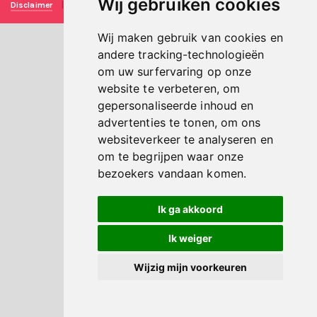
Wij gebruiken cookies
Disclaimer
|
Privacy verklaring
|
Technische realisatie
Sieronline B.V.
Wij maken gebruik van cookies en
andere tracking-technologieën
om uw surfervaring op onze
website te verbeteren, om
gepersonaliseerde inhoud en
advertenties te tonen, om ons
websiteverkeer te analyseren en
om te begrijpen waar onze
bezoekers vandaan komen.
Ik ga akkoord
Ik weiger
Wijzig mijn voorkeuren