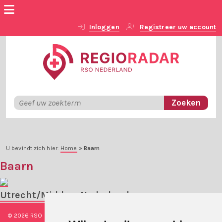
Inloggen
Registreer uw account
U bevindt zich hier:
Home
»
Baarn
Baarn
Utrecht/Midden-Nederland
© 2026 RSO Nederland
|
Versie
#1.2.2
|
Algemene voorwaarden
|