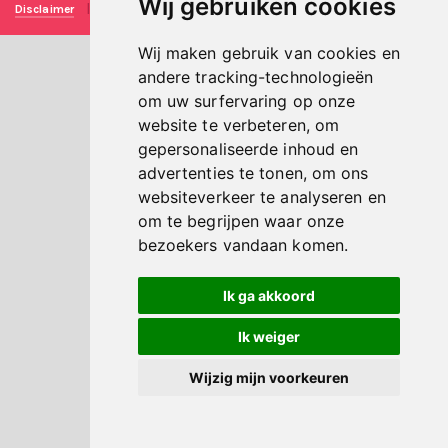
Wij gebruiken cookies
Disclaimer
|
Privacy verklaring
|
Technische realisatie
Sieronline B.V.
Wij maken gebruik van cookies en
andere tracking-technologieën
om uw surfervaring op onze
website te verbeteren, om
gepersonaliseerde inhoud en
advertenties te tonen, om ons
websiteverkeer te analyseren en
om te begrijpen waar onze
bezoekers vandaan komen.
Ik ga akkoord
Ik weiger
Wijzig mijn voorkeuren