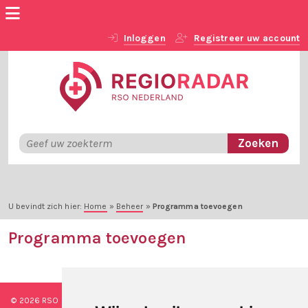
Inloggen
Registreer uw account
U bevindt zich hier:
Home
»
Beheer
»
Programma toevoegen
Programma toevoegen
© 2026 RSO Nederland
|
Versie
#1.2.2
|
Algemene voorwaarden
|