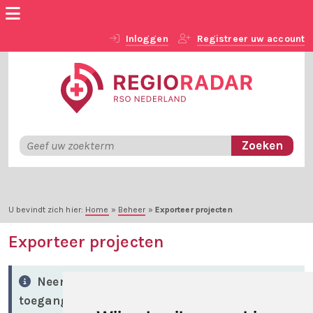
Inloggen
Registreer uw account
U bevindt zich hier:
Home
»
Beheer
»
Exporteer projecten
Exporteer projecten
Neem contact op met RSO Nederland op
toegang te krijgen tot dit onderdeel.