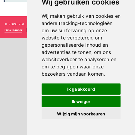
Wij gebruiken cookies
Wij maken gebruik van cookies en
andere tracking-technologieën
© 2026 RSO Nederland
|
Versie
#1.2.2
|
Algemene voorwaarden
|
om uw surfervaring op onze
Disclaimer
|
Privacy verklaring
|
Technische realisatie
Sieronline B.V.
website te verbeteren, om
gepersonaliseerde inhoud en
advertenties te tonen, om ons
websiteverkeer te analyseren en
om te begrijpen waar onze
bezoekers vandaan komen.
Ik ga akkoord
Ik weiger
Wijzig mijn voorkeuren