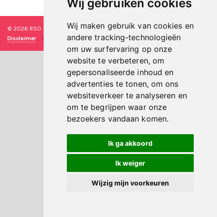
Wij gebruiken cookies
Wij maken gebruik van cookies en
© 2026 RSO Nederland
|
Versie
#1.2.2
|
Algemene voorwaarden
|
andere tracking-technologieën
Disclaimer
|
Privacy verklaring
|
Technische realisatie
Sieronline B.V.
om uw surfervaring op onze
website te verbeteren, om
gepersonaliseerde inhoud en
advertenties te tonen, om ons
websiteverkeer te analyseren en
om te begrijpen waar onze
bezoekers vandaan komen.
Ik ga akkoord
Ik weiger
Wijzig mijn voorkeuren