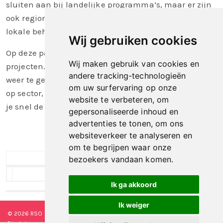
sluiten aan bij landelijke programma’s, maar er zijn
ook regionale projecten die specifiek inspelen op
lokale behoeften.
Wij gebruiken cookies
Op deze pagina vind je een overzicht van regionale
Wij maken gebruik van cookies en
projecten. Gebruik het filter om de projecten per RSO
andere tracking-technologieën
weer te geven. Hiermee kun je ook eenvoudig zoeken
om uw surfervaring op onze
op sector, zorgaanbieders of zorgkantoorregio, zodat
website te verbeteren, om
je snel de activiteiten vindt die voor jou relevant zijn.
gepersonaliseerde inhoud en
advertenties te tonen, om ons
websiteverkeer te analyseren en
om te begrijpen waar onze
bezoekers vandaan komen.
Toon 3 o
Too
Ik ga akkoord
Ik weiger
© 2026 RSO Nederland
|
Versie
#1.2.2
|
Algemene voorwaarden
|