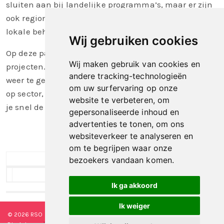
sluiten aan bij landelijke programma’s, maar er zijn
ook regionale projecten die specifiek inspelen op
lokale behoeften.
Wij gebruiken cookies
Op deze pagina vind je een overzicht van regionale
Wij maken gebruik van cookies en
projecten. Gebruik het filter om de projecten per RSO
andere tracking-technologieën
weer te geven. Hiermee kun je ook eenvoudig zoeken
om uw surfervaring op onze
op sector, zorgaanbieders of zorgkantoorregio, zodat
website te verbeteren, om
je snel de activiteiten vindt die voor jou relevant zijn.
gepersonaliseerde inhoud en
advertenties te tonen, om ons
websiteverkeer te analyseren en
om te begrijpen waar onze
bezoekers vandaan komen.
Toon 3 o
Too
Ik ga akkoord
Ik weiger
© 2026 RSO Nederland
|
Versie
#1.2.2
|
Algemene voorwaarden
|