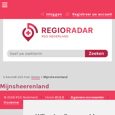
Inloggen
Registreer uw account
U bevindt zich hier:
Home
»
Mijnsheerenland
Mijnsheerenland
© 2026 RSO Nederland
|
Versie
#1.2.2
|
Algemene voorwaarden
|
Disclaimer
|
Privacy verklaring
|
Technische realisatie
Sieronline B.V.